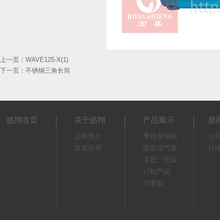
上一页：
WAVE125-X(1)
下一页：
不锈钢三角长筒
皓翔首页
关于皓翔
产品展示
新
公司简介
摩托车油箱
公
资质证书
改装排气管
行
手把、托架
订制产品
行李架