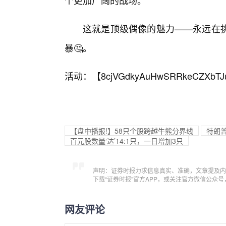
个更加广阔的战场。
这就是顶级偶像的魅力——永远在
暴🤔。
活动：【
8cjVGdkyAuHwSRRkeCZXbTJ
【盘中播报!】58只个股跨越牛熊分界线
特朗普
百元股数量‘达’14:1只，一日增加3只
声明：证券时报力求信息真实、准确，文章提及内
下载“证券时报”官方APP，或关注官方微信公众
网友评论