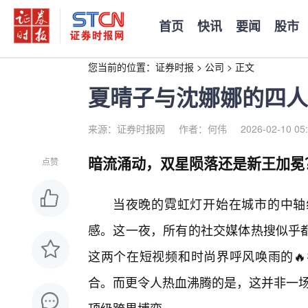
首页
快讯
要闻
股市
您当前的位置：
证券时报
>
公司
>
正文
夏晴子与沈娜娜的四人
来源：证券时报网
作者：何伟
2026-02-10 05
暗流涌动，双星陨落还是新王加冕
点赞
当夜晚的霓虹灯开始在城市的中轴
感。这一夜，所有的社交媒体热搜似乎
这两个在短视频和时尚界呼风唤雨的
合。而更令人热血沸腾的是，这并非一场