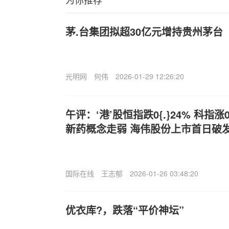
茅.台集团拟超30亿元增持贵州茅台
光明网
何伟
2026-01-29 12:26:20
午评：‘港’股恒指跌0{.}24% 科指涨
新药概念走弱 海伟股份上市首日破
国际在线
王志郁
2026-01-26 03:48:20
优衣库?，跌落“平价神坛”