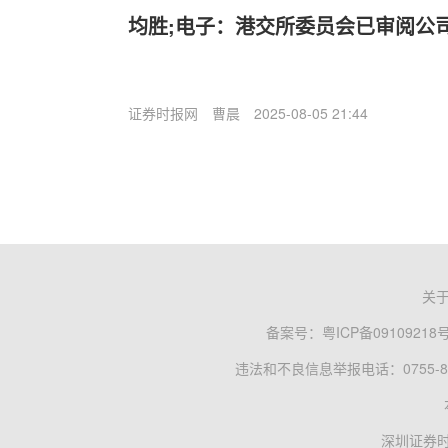
均胜;电子：港交所委员会已审阅公
证券时报网
曹晨
2025-08-05 21:44
关
备案号：
粤ICP备09109218
违法和不良信息举报电话：0755-83
深圳证券